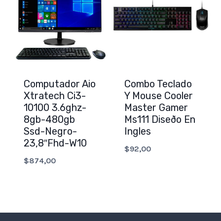
Computador Aio
Combo Teclado
Xtratech Ci3-
Y Mouse Cooler
10100 3.6ghz-
Master Gamer
8gb-480gb
Ms111 Diseðo En
Ssd-Negro-
Ingles
23,8″Fhd-W10
$
92,00
$
874,00