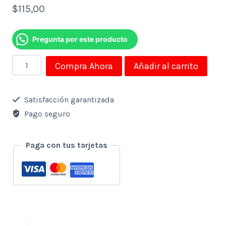
$
115,00
Pregunta por este producto
Disco
Compra Ahora
Añadir al carrito
Duro
Ext
Satisfacción garantizada
2.5
Pago seguro
Adata
2tb
Paga con tus tarjetas
3.1
Hd710pro
Anti
Golpes-
Agua