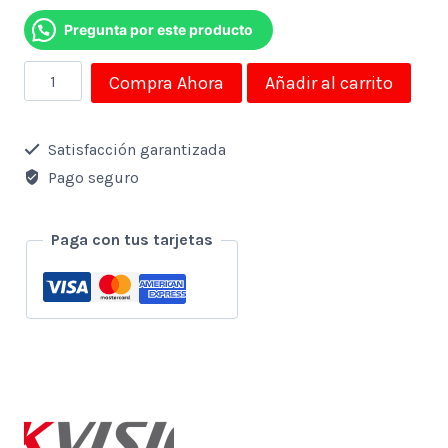
Pregunta por este producto
Disco
Compra Ahora
Añadir al carrito
Duro
Ext
Satisfacción garantizada
Hikvision
Pago seguro
1tb
Portable
Paga con tus tarjetas
Protector
Anti
Golpes
Gris
cantidad