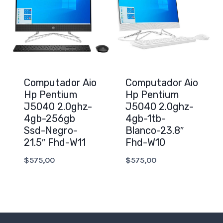
Computador Aio
Computador Aio
Hp Pentium
Hp Pentium
J5040 2.0ghz-
J5040 2.0ghz-
4gb-256gb
4gb-1tb-
Ssd-Negro-
Blanco-23.8″
21.5″ Fhd-W11
Fhd-W10
$
575,00
$
575,00