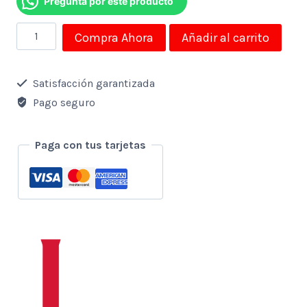
Pregunta por este producto
Funda
Compra Ahora
Añadir al carrito
de
Silicona
Satisfacción garantizada
para
Pago seguro
AirPods
4
Paga con tus tarjetas
con
Kit
de
Limpieza
y
Llavero
–