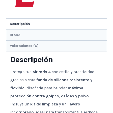
Color
Negro
cantidad
Descripción
Brand
Valoraciones (0)
Descripción
Protege tus
AirPods 4
con estilo y practicidad
gracias a esta
funda de silicona resistente y
flexible
, diseñada para brindar
máxima
protección contra golpes, caídas y polvo
.
Incluye un
kit de limpieza
y un
llavero
incorporado
, ideal para transportar tus AirPods