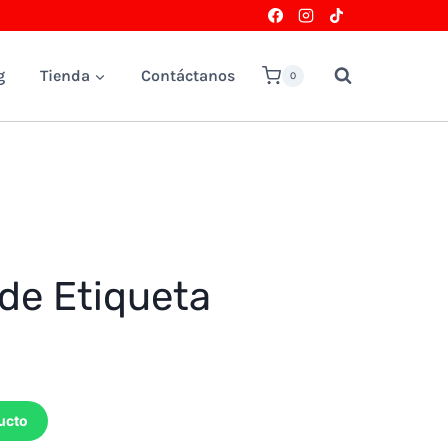
g
Tienda
Contáctanos
0
de Etiqueta
ucto