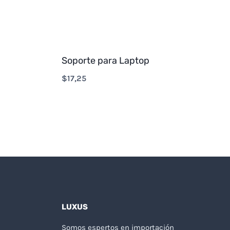
Soporte para Laptop
$
17,25
LUXUS
Somos espertos en importación