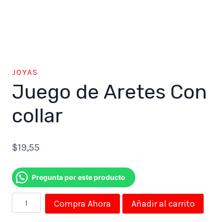
JOYAS
Juego de Aretes Con
collar
$
19,55
Pregunta por este producto
Juego
Compra Ahora
Añadir al carrito
de