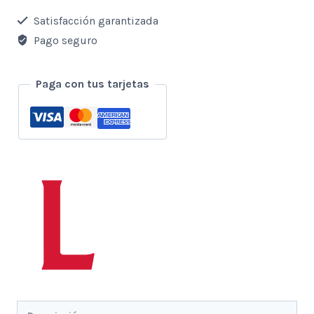
Aretes
Satisfacción garantizada
Con
Pago seguro
collar
cantidad
Paga con tus tarjetas