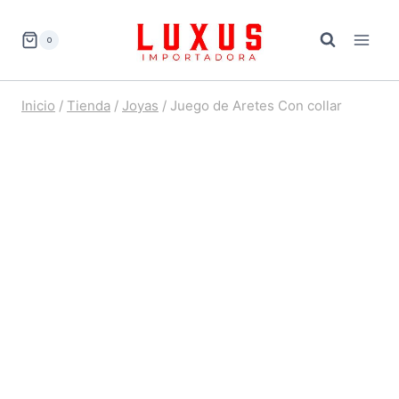
Saltar
al
0
contenido
Inicio
/
Tienda
/
Joyas
/
Juego de Aretes Con collar