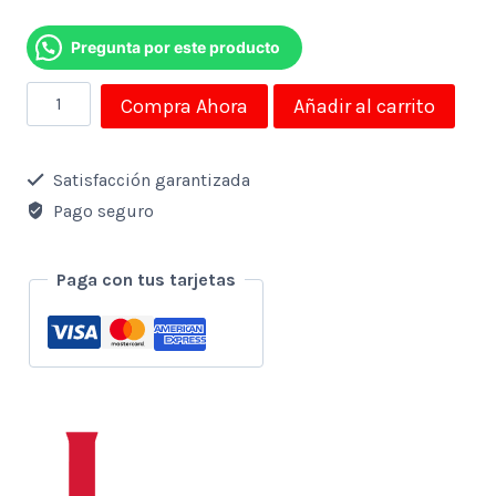
Pregunta por este producto
Lápiz
Compra Ahora
Añadir al carrito
Óptico
Recargable
Satisfacción garantizada
Compatible
Pago seguro
con
iOS,
Paga con tus tarjetas
Android
y
Windows
cantidad