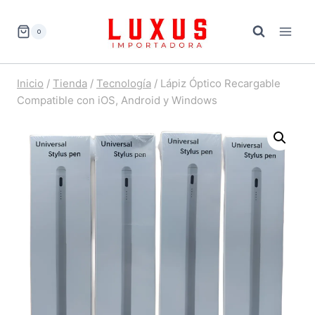
Saltar
al
0
contenido
Inicio
/
Tienda
/
Tecnología
/
Lápiz Óptico Recargable
Compatible con iOS, Android y Windows