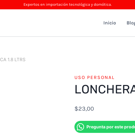
Expertos en importación tecnológica y domótica.
Inicio
Blo
A 1.8 LTRS
USO PERSONAL
LONCHERA 
$
23,00
Pregunta por este prod