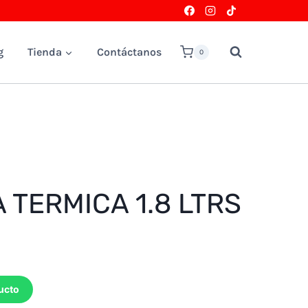
g
Tienda
Contáctanos
0
TERMICA 1.8 LTRS
ucto