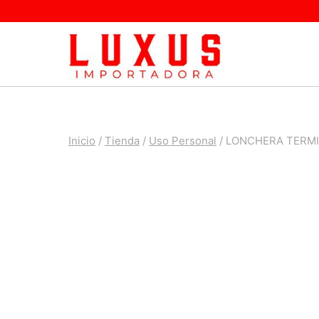
Saltar
al
contenido
Inicio
/
Tienda
/
Uso Personal
/
LONCHERA TERMIC