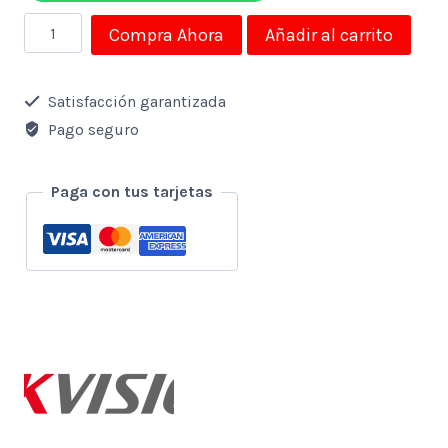
Memoria
Compra Ahora
Añadir al carrito
Micro
Sd
Satisfacción garantizada
Hikvision
Pago seguro
64gb
Clase
Paga con tus tarjetas
10
cantidad