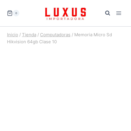
Saltar
al
0
contenido
Inicio
/
Tienda
/
Computadoras
/
Memoria Micro Sd
Hikvision 64gb Clase 10