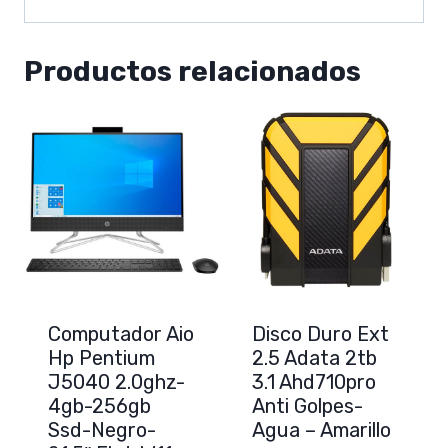
Productos relacionados
Computador Aio
Disco Duro Ext
Hp Pentium
2.5 Adata 2tb
J5040 2.0ghz-
3.1 Ahd710pro
4gb-256gb
Anti Golpes-
Ssd-Negro-
Agua – Amarillo