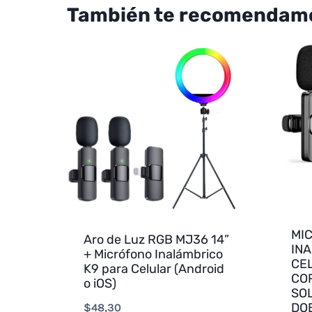
También te recomendam
MI
Aro de Luz RGB MJ36 14”
IN
+ Micrófono Inalámbrico
CE
K9 para Celular (Android
CO
o iOS)
SO
DO
$
48,30