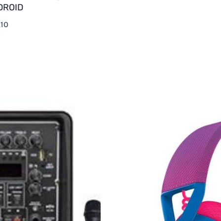
DROID
,10