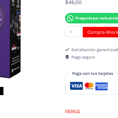
$
46,00
Pregunta por este prod
Micrófono
Compra Ahor
Inalámbrico
Dual
Satisfacción garantiza
Primus
Pago seguro
VOX01
PMI-
Paga con tus tarjetas
L10BT
USB-
C
cantidad
PRIMUS