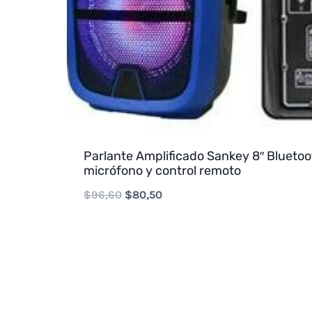
Parlante Amplificado Sankey 8″ Blueto
micrófono y control remoto
Original
Current
$
96,60
$
80,50
price
price
was:
is:
$96,60.
$80,50.