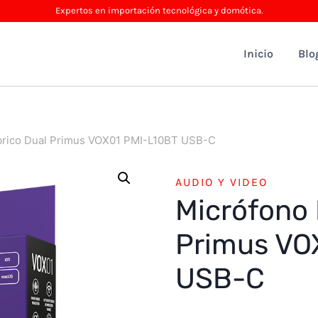
Expertos en importación tecnológica y domótica.
Inicio
Blo
brico Dual Primus VOX01 PMI-L10BT USB-C
AUDIO Y VIDEO
Micrófono 
Primus VO
USB-C