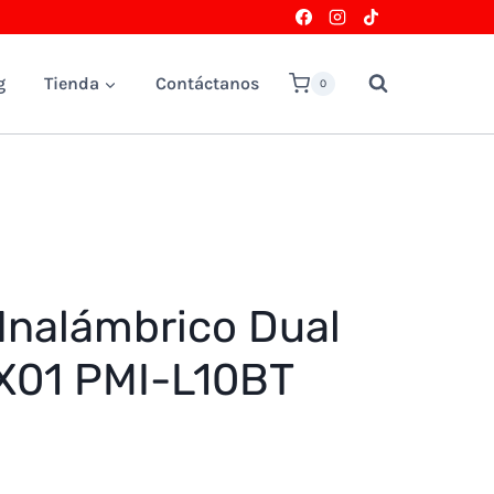
g
Tienda
Contáctanos
0
Inalámbrico Dual
X01 PMI-L10BT