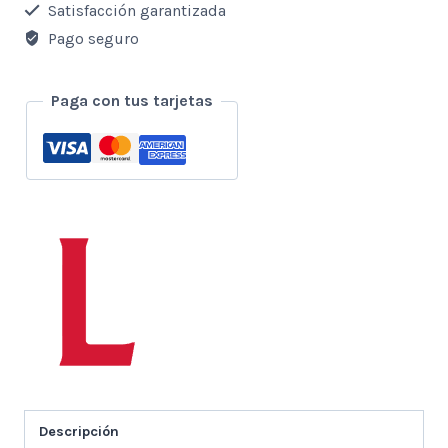
Luz
Satisfacción garantizada
RGB
Pago seguro
MJ36
14”
Paga con tus tarjetas
+
Micrófono
Inalámbrico
K9
para
Celular
(Android
o
iOS)
cantidad
Descripción