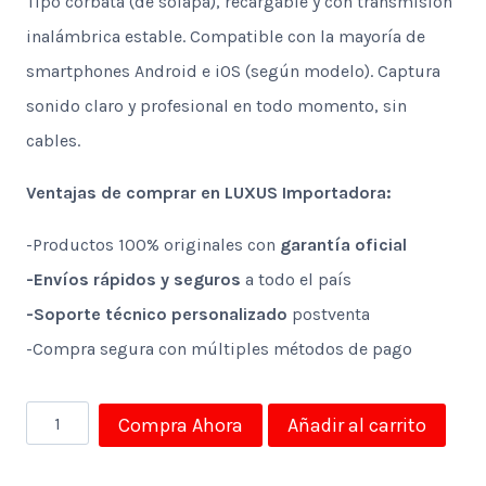
Tipo corbata (de solapa), recargable y con transmisión
inalámbrica estable. Compatible con la mayoría de
smartphones Android e iOS (según modelo). Captura
sonido claro y profesional en todo momento, sin
cables.
Ventajas de comprar en LUXUS Importadora:
-Productos 100% originales con
garantía oficial
-Envíos rápidos y seguros
a todo el país
-Soporte técnico personalizado
postventa
-Compra segura con múltiples métodos de pago
Aro
Compra Ahora
Añadir al carrito
de