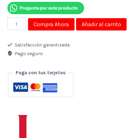
Pregunta por este producto
Mini
Compra Ahora
Añadir al carrito
Máquina
para
Satisfacción garantizada
hacer
Pago seguro
donas
de
Paga con tus tarjetas
350W
cantidad