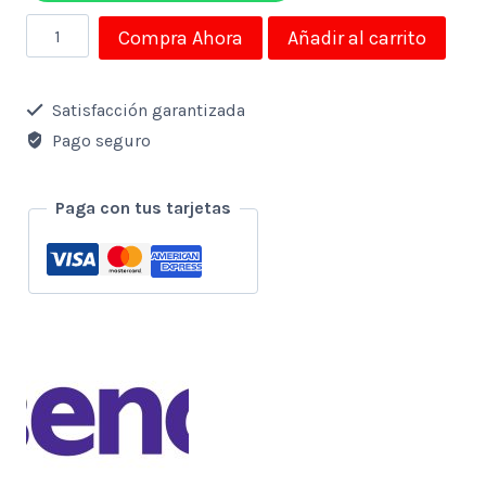
Monitor
Compra Ahora
Añadir al carrito
Benq
21.5"
Satisfacción garantizada
Led
Pago seguro
Flat
1080p
Paga con tus tarjetas
Vga
-
Hdmix2
GW2280
cantidad