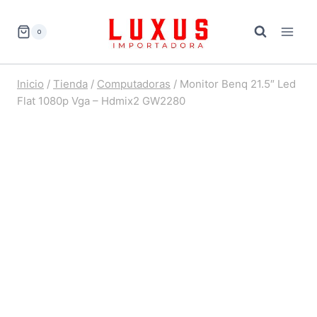
Saltar
al
0
contenido
Inicio
/
Tienda
/
Computadoras
/
Monitor Benq 21.5″ Led
Flat 1080p Vga – Hdmix2 GW2280