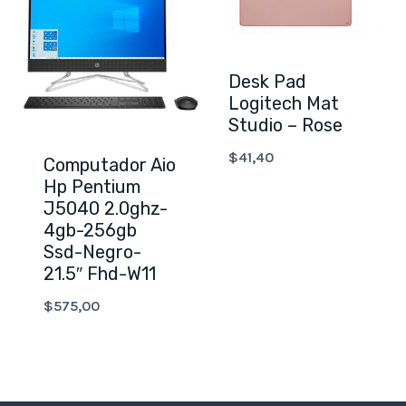
Desk Pad
Logitech Mat
Studio – Rose
$
41,40
Computador Aio
Hp Pentium
J5040 2.0ghz-
4gb-256gb
Ssd-Negro-
21.5″ Fhd-W11
$
575,00