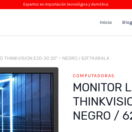
Expertos en importación tecnológica y domótica.
Inicio
Blo
 THINKVISION E20-30 20″ – NEGRO / 62F7KAR4LA
COMPUTADORAS
MONITOR 
THINKVISI
NEGRO / 