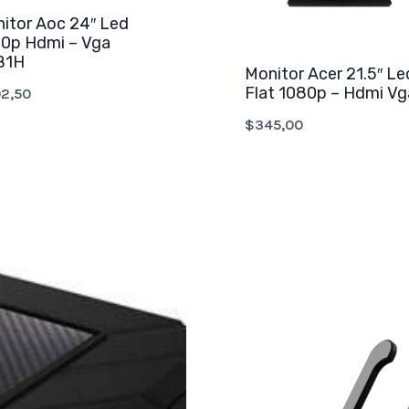
itor Aoc 24″ Led
0p Hdmi – Vga
B1H
Monitor Acer 21.5″ Le
Flat 1080p – Hdmi Vg
2,50
$
345,00