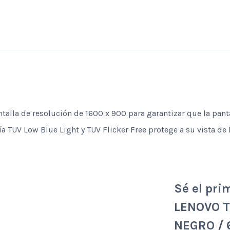
/
62F7KAR4LA
cantidad
talla de resolución de 1600 x 900 para garantizar que la panta
gía TUV Low Blue Light y TUV Flicker Free protege a su vista de 
Sé el pri
LENOVO T
NEGRO / 