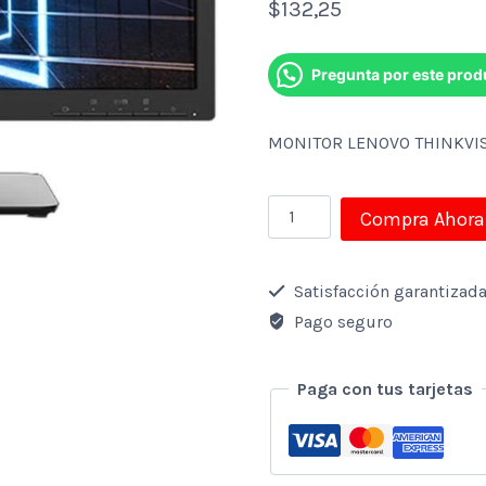
$
132,25
Pregunta por este prod
MONITOR LENOVO THINKVIS
MONITOR
Compra Ahora
LENOVO
THINKVISION
Satisfacción garantizad
E20-
Pago seguro
30
20″
Paga con tus tarjetas
–
NEGRO