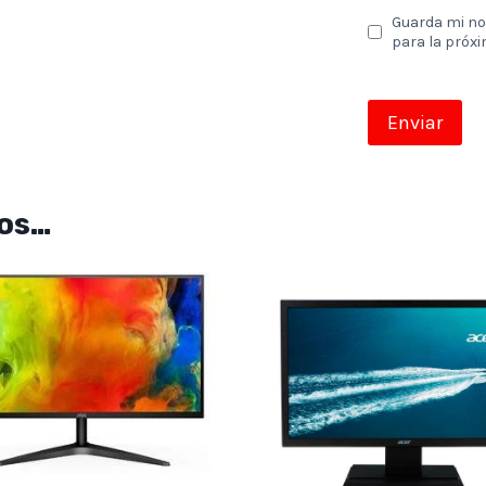
Guarda mi no
para la próx
os…