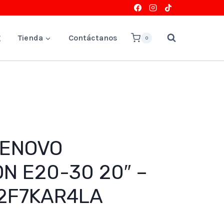
g
Tienda
Contáctanos
0
LENOVO
ON E20-30 20″ –
62F7KAR4LA