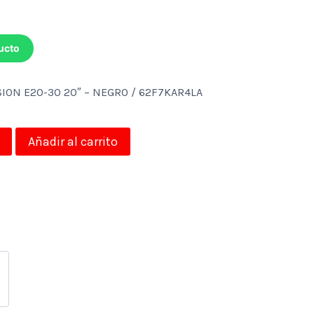
ucto
ION E20-30 20″ – NEGRO / 62F7KAR4LA
Añadir al carrito
a