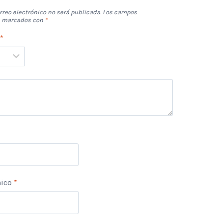
rreo electrónico no será publicada.
Los campos
án marcados con
*
n
*
nico
*