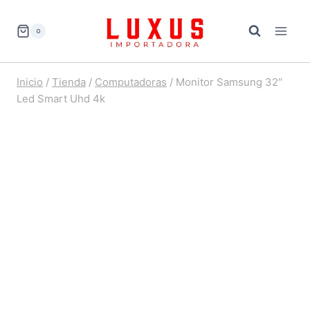
Saltar
al
0
contenido
Inicio
/
Tienda
/
Computadoras
/
Monitor Samsung 32″
Led Smart Uhd 4k