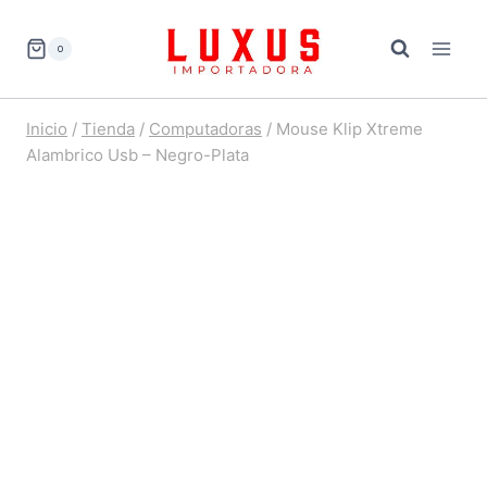
Saltar
al
0
contenido
Inicio
/
Tienda
/
Computadoras
/
Mouse Klip Xtreme
Alambrico Usb – Negro-Plata