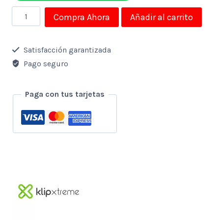
Mouse
Compra Ahora
Añadir al carrito
Klip
Xtreme
Satisfacción garantizada
Alambrico
Pago seguro
Usb
-
Paga con tus tarjetas
Negro-
Plata
cantidad