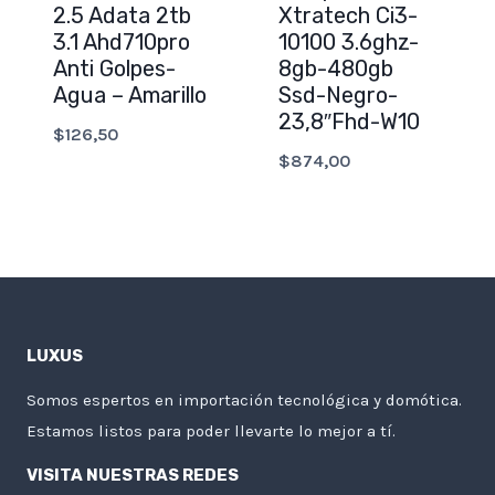
2.5 Adata 2tb
Xtratech Ci3-
3.1 Ahd710pro
10100 3.6ghz-
Anti Golpes-
8gb-480gb
Agua – Amarillo
Ssd-Negro-
23,8″Fhd-W10
$
126,50
$
874,00
LUXUS
Somos espertos en importación tecnológica y domótica.
Estamos listos para poder llevarte lo mejor a tí.
VISITA NUESTRAS REDES