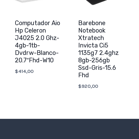
Computador Aio
Barebone
Hp Celeron
Notebook
J4025 2.0 Ghz-
Xtratech
4gb-1tb-
Invicta Ci5
Dvdrw-Blanco-
1135g7 2.4ghz
20.7″Fhd-W10
8gb-256gb
Ssd-Gris-15.6
$
414,00
Fhd
$
920,00