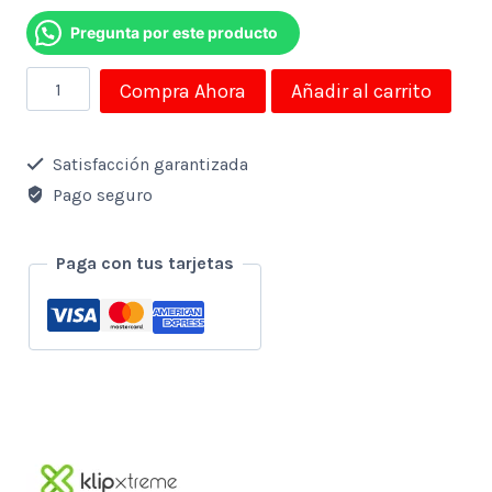
Pregunta por este producto
Mouse
Compra Ahora
Añadir al carrito
Klip
Xtreme
Satisfacción garantizada
Inalambrico
Pago seguro
Ergonomico
6
Paga con tus tarjetas
Bot.
Nano
Usb
-
Negro
cantidad