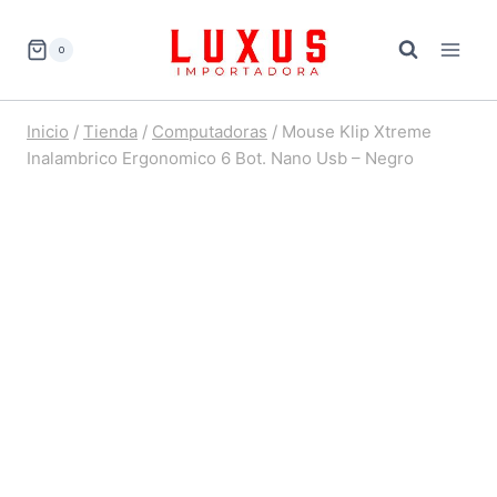
Saltar
al
0
contenido
Inicio
/
Tienda
/
Computadoras
/
Mouse Klip Xtreme
Inalambrico Ergonomico 6 Bot. Nano Usb – Negro