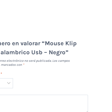
mero en valorar “Mouse Klip
nalambrico Usb – Negro”
rreo electrónico no será publicada.
Los campos
án marcados con
*
n
*
*