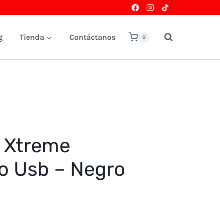
g
Tienda
Contáctanos
0
p Xtreme
o Usb – Negro