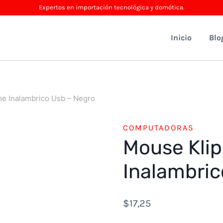
Expertos en importación tecnológica y domótica.
Inicio
Blo
me Inalambrico Usb – Negro
COMPUTADORAS
Mouse Kli
Inalambric
$
17,25