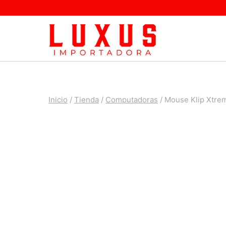
Saltar
al
contenido
Inicio
/
Tienda
/
Computadoras
/
Mouse Klip Xtre