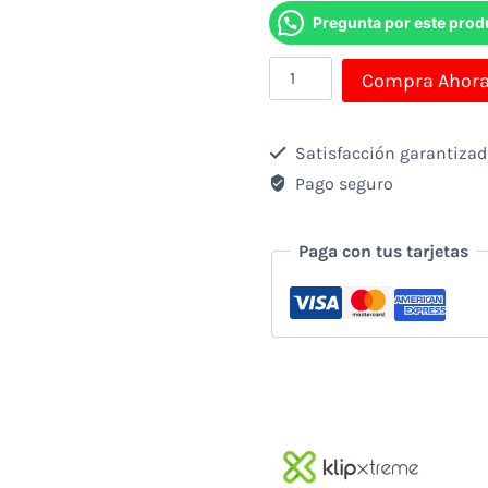
Pregunta por este prod
Mouse
Compra Ahor
Klip
Xtreme
Satisfacción garantiza
Inalambrico
Pago seguro
Usb
-
Paga con tus tarjetas
Negro
cantidad