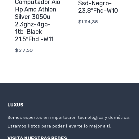
Computador Aio
Ssd-Negro-
Hp Amd Athlon
23,8″Fhd-W10
Silver 3050u
$
1.114,35
2.3ghz-4gb-
1tb-Black-
21.5″Fhd -W11
$
517,50
LUXUS
Somos espertos en importación tecnológica y domótica.
Estamos listos para poder llevarte lo mejor a tí.
VISITA NUESTRAS REDES