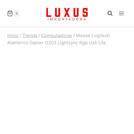
Saltar
al
0
contenido
Inicio
/
Tienda
/
Computadoras
/
Mouse Logitech
Alambrico Gamer G203 Lightsync Rgb Usb Lila