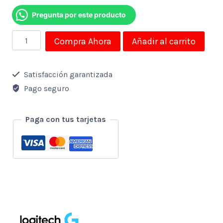
Pregunta por este producto
Mouse
Compra Ahora
Añadir al carrito
Logitech
Alambrico
Satisfacción garantizada
Gamer
Pago seguro
G203
Lightsync
Paga con tus tarjetas
Rgb
Usb
Lila
cantidad