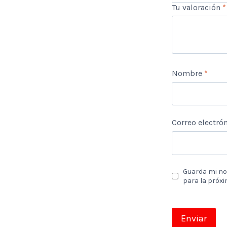
Tu valoración
*
Nombre
*
Correo electró
Guarda mi no
para la próx