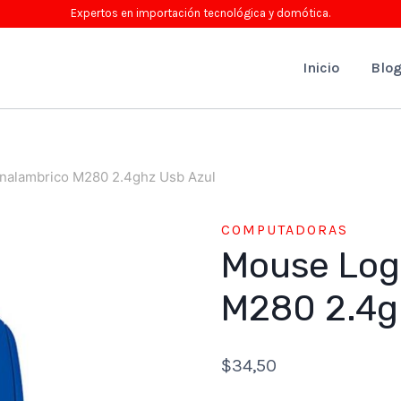
Expertos en importación tecnológica y domótica.
Inicio
Blo
Inalambrico M280 2.4ghz Usb Azul
COMPUTADORAS
Mouse Log
M280 2.4g
$
34,50