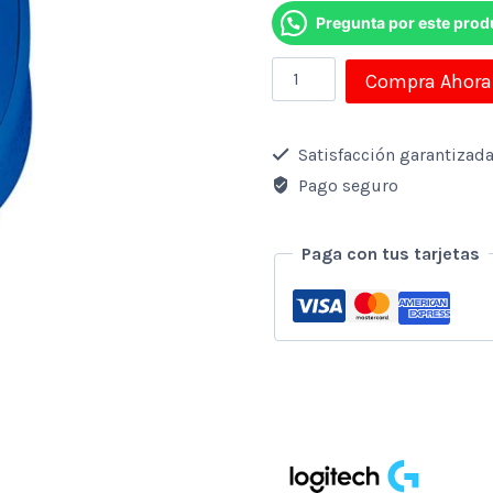
Pregunta por este prod
Mouse
Compra Ahora
Logitech
Inalambrico
Satisfacción garantizad
M280
Pago seguro
2.4ghz
Usb
Paga con tus tarjetas
Azul
cantidad