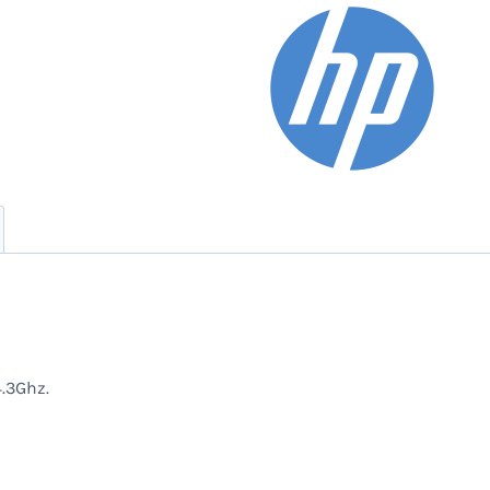
Ssd-
Warm
Gold-
15.6"Fhd-
W11+Mochila
cantidad
.3Ghz.