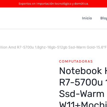
Expertos en importación tecnológica y domótica.
Inicio
Blo
ilion Amd R7-5700u 1.8ghz-16gb-512gb Ssd-Warm Gold-15.6″
COMPUTADORAS
Notebook 
R7-5700u 
Ssd-Warm 
W11+Mochi