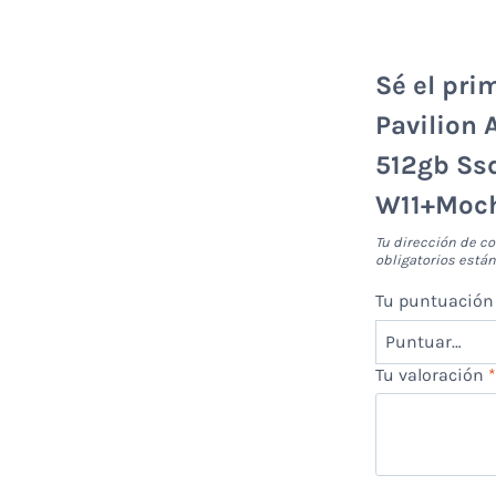
Sé el pri
Pavilion
512gb Ss
W11+Moch
Tu dirección de co
obligatorios est
Tu puntuació
Tu valoración