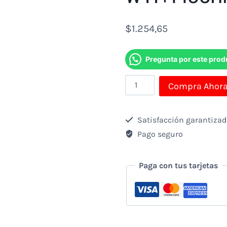
$
1.254,65
Pregunta por este prod
Notebook
Compra Ahor
Hp
Pavilion
Satisfacción garantiza
Amd
Pago seguro
R7-
5700u
Paga con tus tarjetas
1.8ghz-
16gb-
512gb