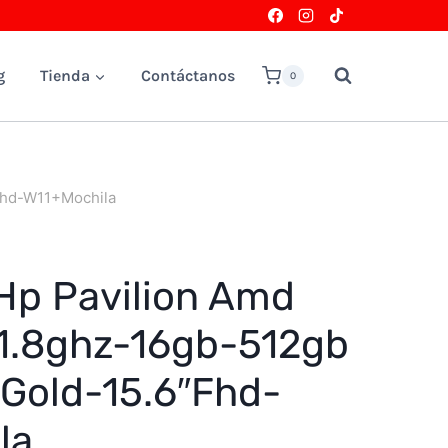
g
Tienda
Contáctanos
0
Fhd-W11+Mochila
Hp Pavilion Amd
1.8ghz-16gb-512gb
Gold-15.6″Fhd-
la