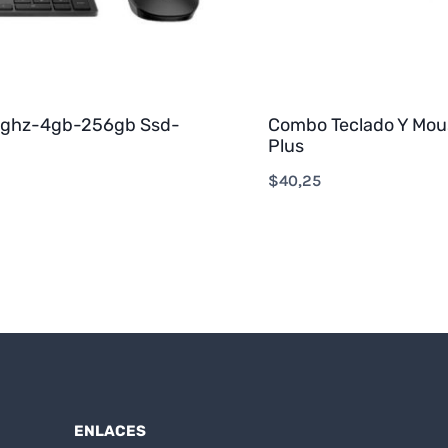
0ghz-4gb-256gb Ssd-
Combo Teclado Y Mous
Plus
$
40,25
ENLACES