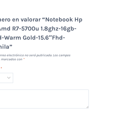
mero en valorar “Notebook Hp
 Amd R7-5700u 1.8ghz-16gb-
d-Warm Gold-15.6″Fhd-
ila”
rreo electrónico no será publicada.
Los campos
án marcados con
*
n
*
*