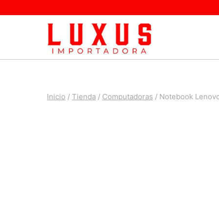
Saltar
al
contenido
Inicio
/
Tienda
/
Computadoras
/
Notebook Lenovo