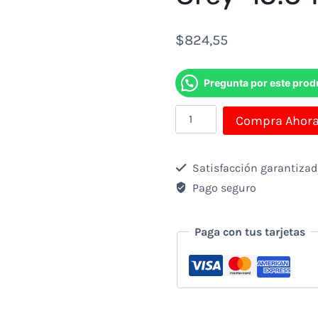
$
824,55
Pregunta por este prod
Notebook
Compra Ahor
Lenovo
Ip3
Satisfacción garantiza
15iml05
Pago seguro
Ci3
10110u
Paga con tus tarjetas
2.1ghz-
8gb-
1tb+128gb