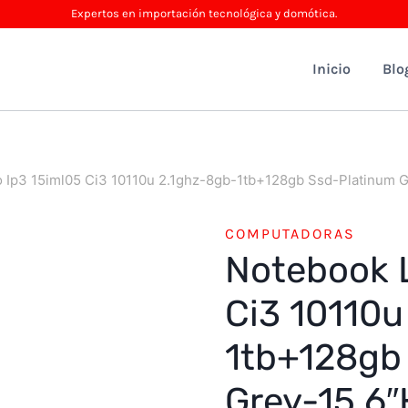
Expertos en importación tecnológica y domótica.
Inicio
Blo
 Ip3 15iml05 Ci3 10110u 2.1ghz-8gb-1tb+128gb Ssd-Platinum 
COMPUTADORAS
Notebook 
Ci3 10110u
1tb+128gb
Grey-15.6