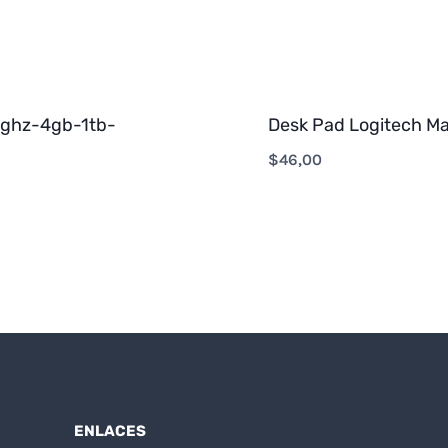
0ghz-4gb-1tb-
Desk Pad Logitech Mat
$
46,00
ENLACES