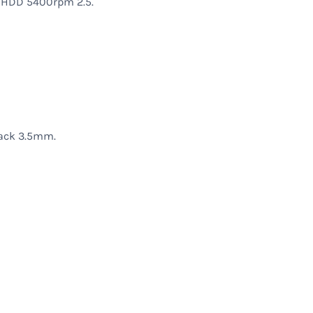
B HDD 5400rpm 2.5.
Jack 3.5mm.