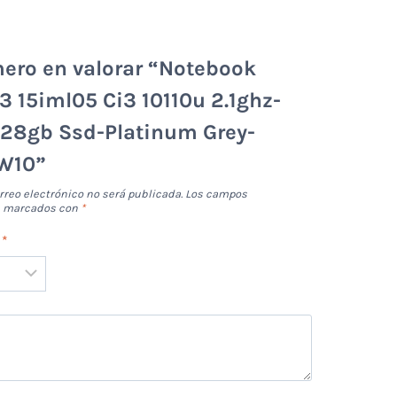
mero en valorar “Notebook
3 15iml05 Ci3 10110u 2.1ghz-
128gb Ssd-Platinum Grey-
 W10”
rreo electrónico no será publicada.
Los campos
án marcados con
*
n
*
*