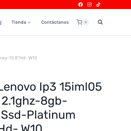
g
Tienda
Contáctanos
0
Grey-15.6″Hd- W10
Lenovo Ip3 15iml05
 2.1ghz-8gb-
 Ssd-Platinum
″Hd- W10