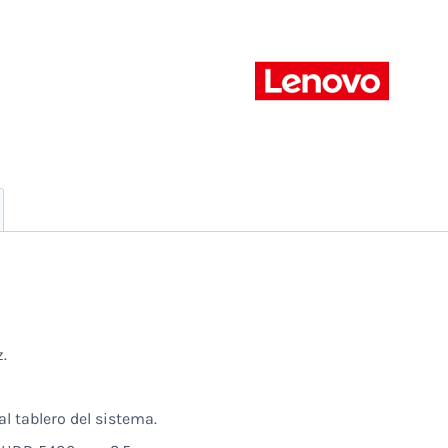
Ssd-
Platinum
Grey-
15.6"Hd-
W10
cantidad
.
 tablero del sistema.