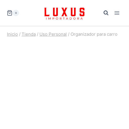
Saltar
al
0
contenido
Inicio
/
Tienda
/
Uso Personal
/
Organizador para carro