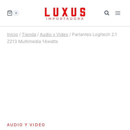
Saltar
al
0
contenido
Inicio
/
Tienda
/
Audio y Video
/
Parlantes Logitech 2.1
Z213 Multimedia 14watts
AUDIO Y VIDEO