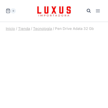
Saltar
al
0
contenido
Inicio
/
Tienda
/
Tecnología
/
Pen Drive Adata 32 Gb