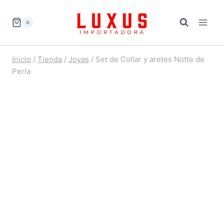
Saltar
al
0
contenido
Inicio
/
Tienda
/
Joyas
/
Set de Collar y aretes Notte de
Perla