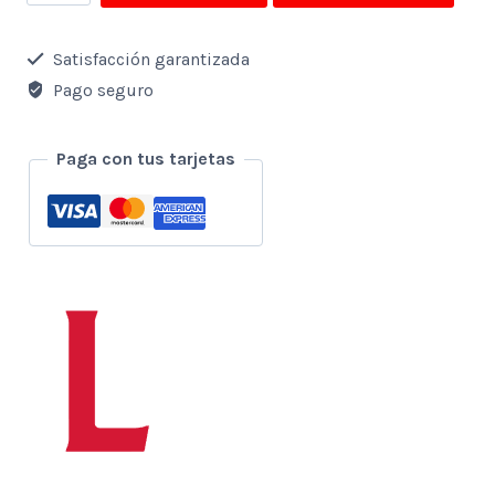
de
Collar
Satisfacción garantizada
y
Pago seguro
aretes
Notte
Paga con tus tarjetas
de
Perla
cantidad