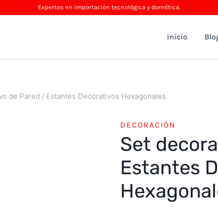
Expertos en importación tecnológica y domótica.
Inicio
Blo
vo de Pared / Estantes Decorativos Hexagonales
DECORACIÓN
Set decora
Estantes D
Hexagonal