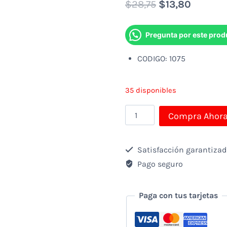
Original
Current
$
28,75
$
13,80
price
price
Pregunta por este prod
was:
is:
CODIGO: 1075
$28,75.
$13,80.
35 disponibles
Set
Compra Ahor
decorativo
de
Satisfacción garantiza
Pared
Pago seguro
/
Estantes
Paga con tus tarjetas
Decorativos
Hexagonales