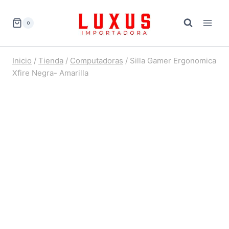
Saltar
al
0
contenido
Inicio
/
Tienda
/
Computadoras
/
Silla Gamer Ergonomica
Xfire Negra- Amarilla