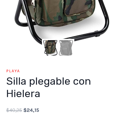
PLAYA
Silla plegable con
Hielera
Original
Current
$
40,25
$
24,15