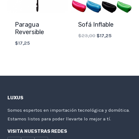
Paragua
Sofá Inflable
Reversible
Original
Current
$
23,00
$
17,25
$
17,25
price
price
was:
is:
$23,00.
$17,25.
LUXUS
Somos espertos en importación tecnológica y domótica.
Estamos listos para poder llevarte lo mejor a tí.
VISITA NUESTRAS REDES