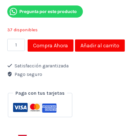
price
price
Pregunta por este producto
was:
is:
$40,25.
$24,15.
37 disponibles
Silla
Compra Ahora
Añadir al carrito
plegable
con
Satisfacción garantizada
Hielera
Pago seguro
cantidad
Paga con tus tarjetas