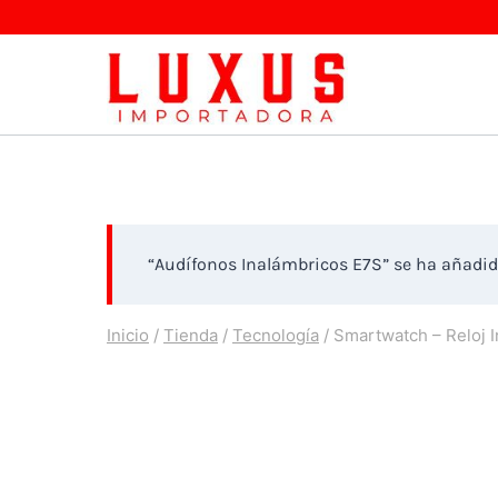
Saltar
al
contenido
“Audífonos Inalámbricos E7S” se ha añadido
Inicio
/
Tienda
/
Tecnología
/
Smartwatch – Reloj I