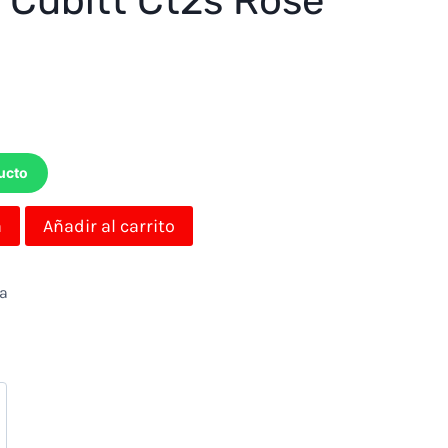
e Cubitt Ct2s Rose
ucto
a
Añadir al carrito
da