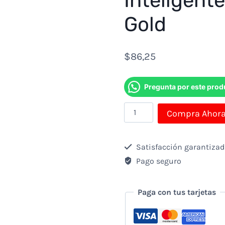
Inteligent
Gold
$
86,25
Pregunta por este prod
Smartwatch
Compra Ahor
-
Reloj
Satisfacción garantiza
Inteligente
Pago seguro
Cubitt
Ct2s
Paga con tus tarjetas
Rose
Gold