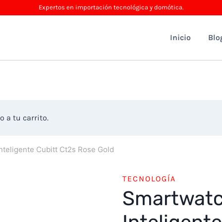
Expertos en importación tecnológica y domótica.
Inicio
Blo
 a tu carrito.
nteligente Cubitt Ct2s Rose Gold
TECNOLOGÍA
Smartwatc