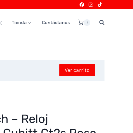
g
Tienda
Contáctanos
1
Ver carrito
h – Reloj