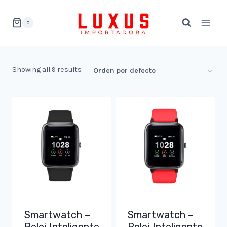
Saltar
al
0
contenido
Showing all 9 results
Smartwatch –
Smartwatch –