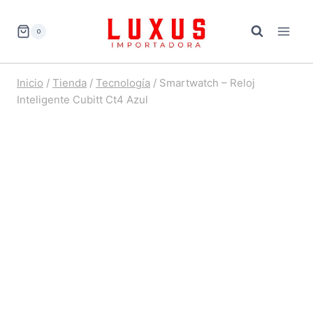
Saltar
al
0
contenido
Inicio
/
Tienda
/
Tecnología
/
Smartwatch – Reloj
Inteligente Cubitt Ct4 Azul