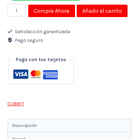
Smartwatch
Compra Ahora
Añadir al carrito
-
Reloj
Satisfacción garantizada
Inteligente
Pago seguro
Cubitt
Ct4
Paga con tus tarjetas
Azul
cantidad
CUBBIT
Descripción