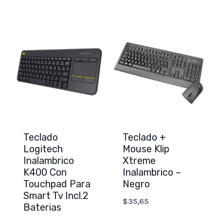
price
price
was:
is:
$28,75.
$23,00.
Teclado
Teclado +
Logitech
Mouse Klip
Inalambrico
Xtreme
K400 Con
Inalambrico –
Touchpad Para
Negro
Smart Tv Incl.2
$
35,65
Baterias