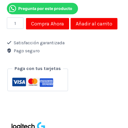
Pregunta por este producto
Teclado
Compra Ahora
Añadir al carrito
Logitech
Inalambrico
Satisfacción garantizada
K380
Pago seguro
/Bluetooth/Multidispositivo
/
Paga con tus tarjetas
Blanco
cantidad