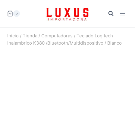
Saltar
al
0
contenido
Inicio
/
Tienda
/
Computadoras
/
Teclado Logitech
Inalambrico K380 /Bluetooth/Multidispositivo / Blanco