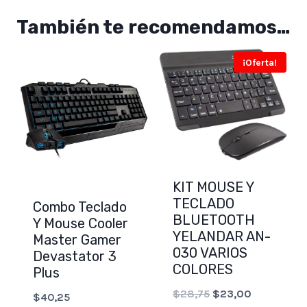
También te recomendamos…
¡Oferta!
KIT MOUSE Y
TECLADO
Combo Teclado
BLUETOOTH
Y Mouse Cooler
YELANDAR AN-
Master Gamer
030 VARIOS
Devastator 3
COLORES
Plus
Original
Current
$
28,75
$
23,00
$
40,25