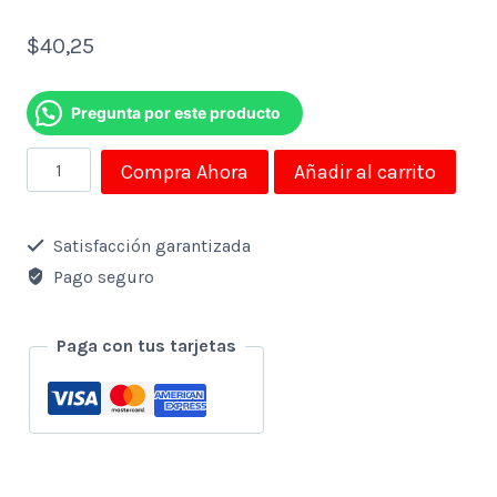
$
40,25
Pregunta por este producto
Teclado
Compra Ahora
Añadir al carrito
Logitech
Inalambrico
Satisfacción garantizada
K400
Pago seguro
Con
Touchpad
Paga con tus tarjetas
Para
Smart
Tv
Incl.2