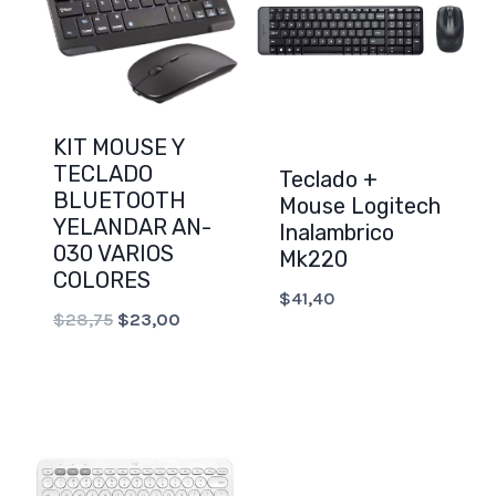
KIT MOUSE Y
TECLADO
Teclado +
BLUETOOTH
Mouse Logitech
YELANDAR AN-
Inalambrico
030 VARIOS
Mk220
COLORES
$
41,40
Original
Current
$
28,75
$
23,00
price
price
was:
is:
$28,75.
$23,00.