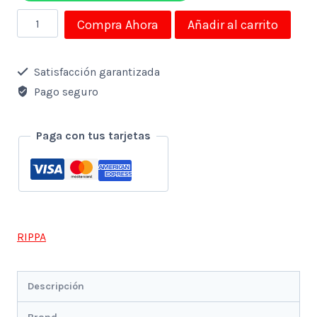
Teclado
Compra Ahora
Añadir al carrito
Rippa
Alambrico
Satisfacción garantizada
Usb
Pago seguro
Negro
K886
Paga con tus tarjetas
cantidad
RIPPA
Descripción