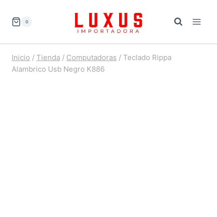
Saltar
al
0
contenido
Inicio
/
Tienda
/
Computadoras
/
Teclado Rippa
Alambrico Usb Negro K886