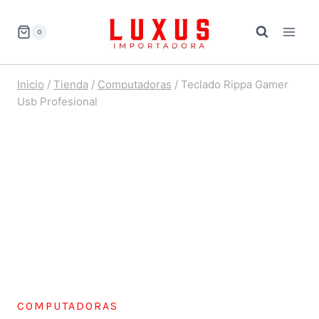
Saltar
al
0
contenido
Inicio
/
Tienda
/
Computadoras
/
Teclado Rippa Gamer
Usb Profesional
COMPUTADORAS