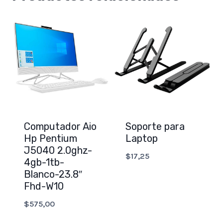
Computador Aio
Soporte para
Hp Pentium
Laptop
J5040 2.0ghz-
$
17,25
4gb-1tb-
Blanco-23.8″
Fhd-W10
$
575,00