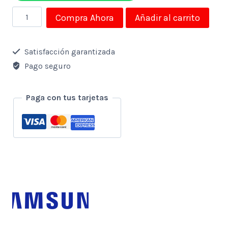
Televisor
Compra Ahora
Añadir al carrito
Samsung
60"
Satisfacción garantizada
Led
Pago seguro
*Crystal*
4k
Paga con tus tarjetas
Uhd
Smart
Wifi
cantidad