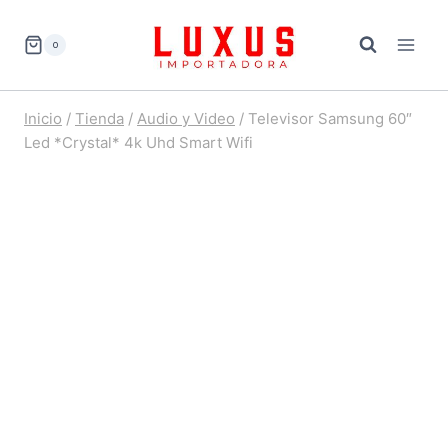
Saltar
al
0
contenido
Inicio
/
Tienda
/
Audio y Video
/
Televisor Samsung 60″
Led *Crystal* 4k Uhd Smart Wifi