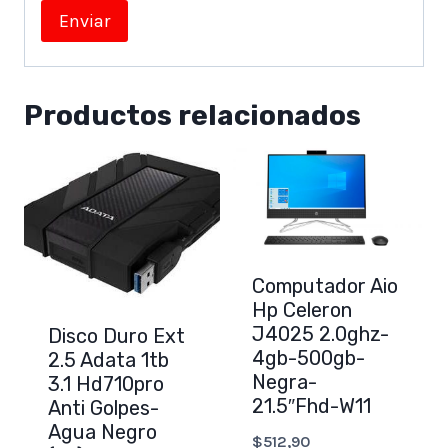
Productos relacionados
Computador Aio
Hp Celeron
J4025 2.0ghz-
Disco Duro Ext
4gb-500gb-
2.5 Adata 1tb
Negra-
3.1 Hd710pro
21.5″Fhd-W11
Anti Golpes-
Agua Negro
$
512,90