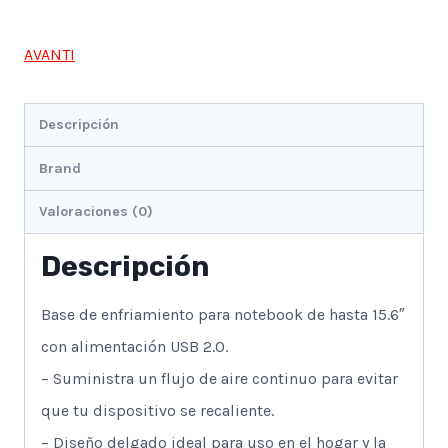
Usb
2
AVANTI
Niveles
2
Descripción
Ventiladores
Led
Brand
Azul
Valoraciones (0)
cantidad
Descripción
Base de enfriamiento para notebook de hasta 15.6″
con alimentación USB 2.0.
– Suministra un flujo de aire continuo para evitar
que tu dispositivo se recaliente.
– Diseño delgado ideal para uso en el hogar y la