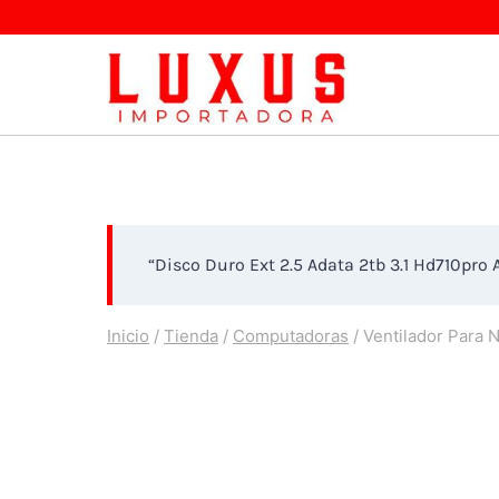
Saltar
al
contenido
“Disco Duro Ext 2.5 Adata 2tb 3.1 Hd710pro
Inicio
/
Tienda
/
Computadoras
/
Ventilador Para 