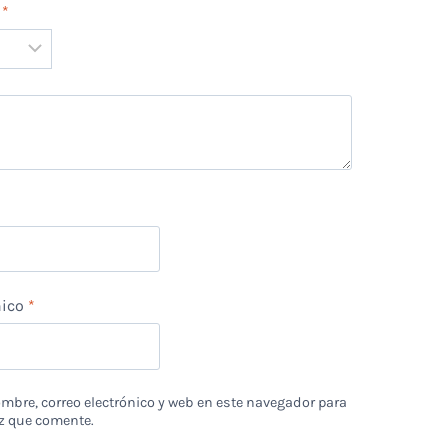
n
*
*
nico
*
bre, correo electrónico y web en este navegador para
z que comente.