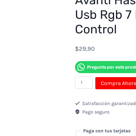
Avanti Has
Usb Rgb 7 
Control
$
29,90
Pregunta por este prod
Ventilador
Compra Ahor
Para
Notebook
Satisfacción garantiza
Avanti
Pago seguro
Hasta
18"
Paga con tus tarjetas