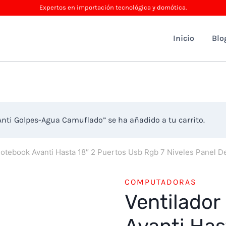
Expertos en importación tecnológica y domótica.
Inicio
Blo
 Anti Golpes-Agua Camuflado” se ha añadido a tu carrito.
Notebook Avanti Hasta 18″ 2 Puertos Usb Rgb 7 Niveles Panel D
COMPUTADORAS
Ventilador