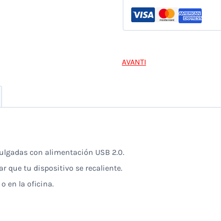
2
Puertos
Usb
Rgb
AVANTI
7
Niveles
Panel
De
Control
cantidad
pulgadas con alimentación USB 2.0.
r que tu dispositivo se recaliente.
o en la oficina.