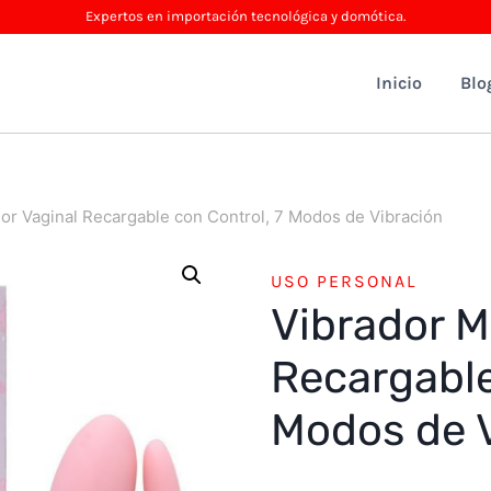
Expertos en importación tecnológica y domótica.
Inicio
Blo
or Vaginal Recargable con Control, 7 Modos de Vibración
USO PERSONAL
Vibrador M
Recargable
Modos de 