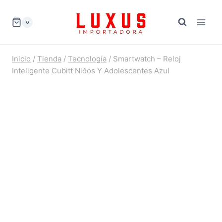
Saltar
al
0
contenido
Inicio
/
Tienda
/
Tecnología
/
Smartwatch – Reloj
Inteligente Cubitt Niðos Y Adolescentes Azul