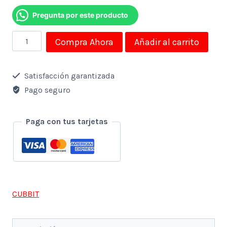
Pregunta por este producto
Smartwatch
Compra Ahora
Añadir al carrito
-
Reloj
Satisfacción garantizada
Inteligente
Pago seguro
Cubitt
Niðos
Paga con tus tarjetas
Y
Adolescentes
Azul
cantidad
CUBBIT