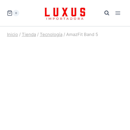
Saltar
al
0
contenido
Inicio
/
Tienda
/
Tecnología
/
AmazFit Band 5