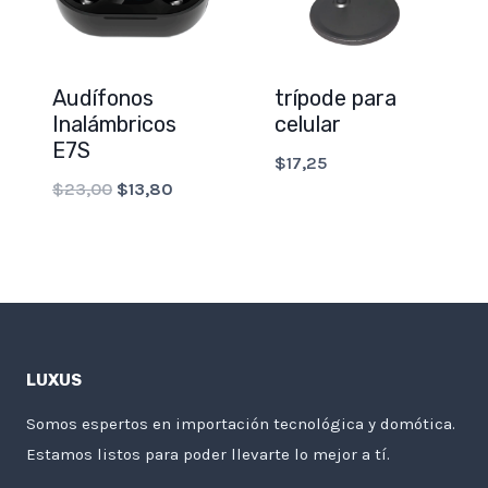
Audífonos
trípode para
Inalámbricos
celular
E7S
$
17,25
Original
Current
$
23,00
$
13,80
price
price
was:
is:
$23,00.
$13,80.
LUXUS
Somos espertos en importación tecnológica y domótica.
Estamos listos para poder llevarte lo mejor a tí.