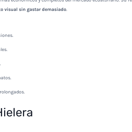
to visual sin gastar demasiado
.
iones.
les.
.
matos.
prolongados.
Hielera