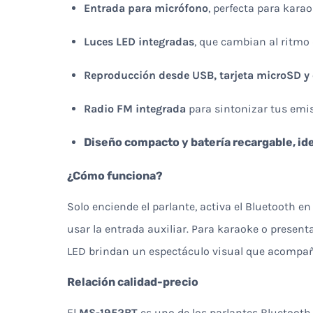
Entrada para micrófono
, perfecta para kara
Luces LED integradas
, que cambian al ritmo
Reproducción desde USB, tarjeta microSD y
Radio FM integrada
para sintonizar tus emis
Diseño compacto y batería recargable
, i
¿Cómo funciona?
Solo enciende el parlante, activa el Bluetooth 
usar la entrada auxiliar. Para karaoke o presen
LED brindan un espectáculo visual que acompañ
Relación calidad-precio
El
MS-1952BT
es uno de los parlantes Bluetooth