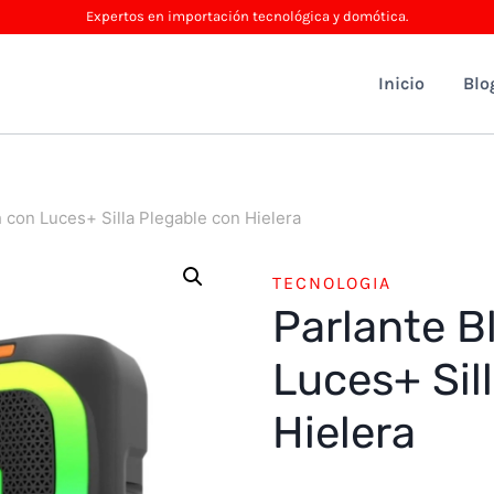
Expertos en importación tecnológica y domótica.
Inicio
Blo
 con Luces+ Silla Plegable con Hielera
TECNOLOGIA
Parlante B
Luces+ Sil
Hielera