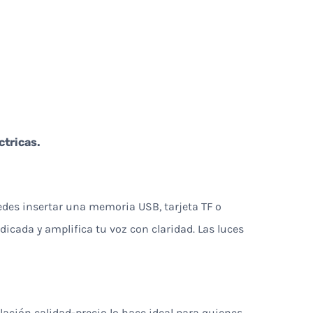
ctricas.
uedes insertar una memoria USB, tarjeta TF o
icada y amplifica tu voz con claridad. Las luces
ación calidad-precio lo hace ideal para quienes