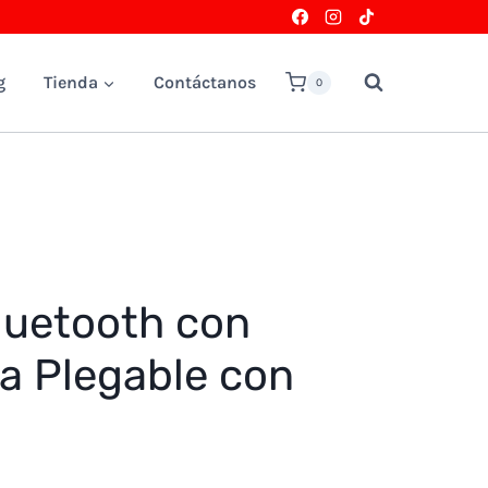
g
Tienda
Contáctanos
0
luetooth con
la Plegable con