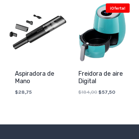
¡Oferta!
Aspiradora de
Freidora de aire
Mano
Digital
Original
Current
$
28,75
$
184,00
$
57,50
price
price
was:
is:
$184,00.
$57,50.