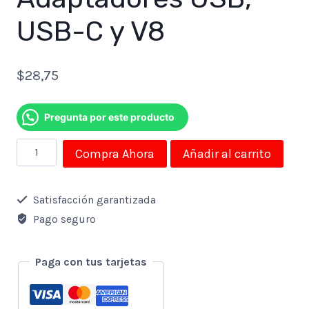
USB-C y V8
$
28,75
Pregunta por este producto
Cámara
Compra Ahora
Añadir al carrito
Endoscópica
de
Satisfacción garantizada
10
Pago seguro
Metros
Adaptadores
Paga con tus tarjetas
USB,
USB-