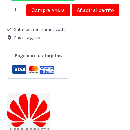
Celular
Compra Ahora
Añadir al carrito
Huawei
Y9a
Satisfacción garantizada
6.63"
Pago seguro
Franklin-
L23dx
Paga con tus tarjetas
6gb
128gb
Silver
cantidad