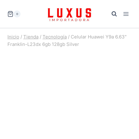
Saltar
al
0
contenido
Inicio
/
Tienda
/
Tecnología
/
Celular Huawei Y9a 6.63″
Franklin-L23dx 6gb 128gb Silver