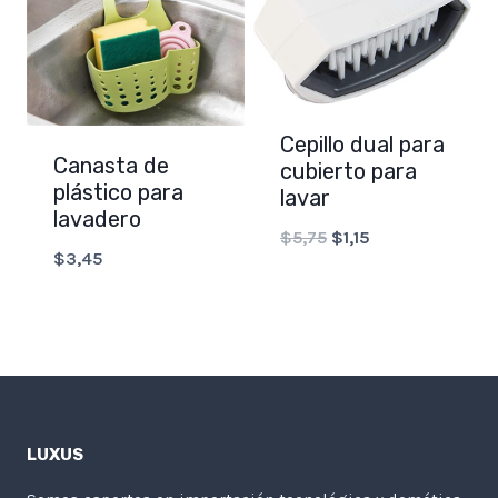
Cepillo dual para
Canasta de
cubierto para
plástico para
lavar
lavadero
Original
Current
$
5,75
$
1,15
$
3,45
price
price
was:
is:
$5,75.
$1,15.
LUXUS