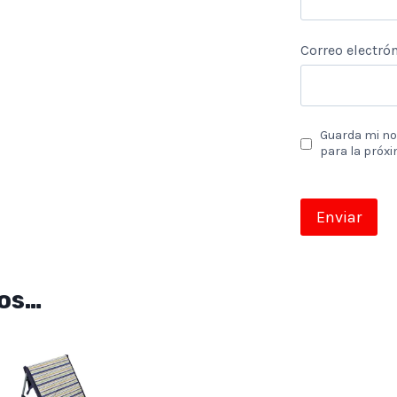
Correo electró
Guarda mi no
para la próx
os…