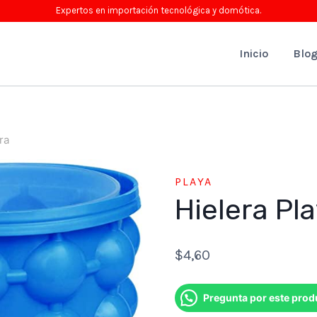
Expertos en importación tecnológica y domótica.
Inicio
Blo
ra
PLAYA
Hielera Pl
$
4,60
Pregunta por este prod