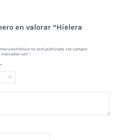
mero en valorar “Hielera
rreo electrónico no será publicada.
Los campos
án marcados con
*
n
*