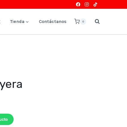
g
Tienda
Contáctanos
0
ayera
ucto