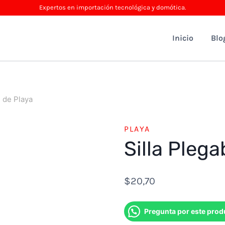
Expertos en importación tecnológica y domótica.
Inicio
Blo
e de Playa
PLAYA
Silla Plega
$
20,70
Pregunta por este prod