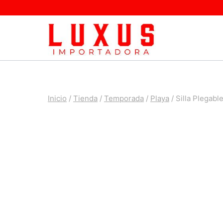
Saltar
al
contenido
Inicio
/
Tienda
/
Temporada
/
Playa
/
Silla Plegabl