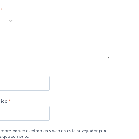
n
*
*
nico
*
bre, correo electrónico y web en este navegador para
z que comente.