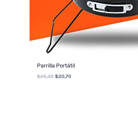
Parrilla Portátil
Original
Current
$
25,30
$
20,70
price
price
was:
is:
$25,30.
$20,70.