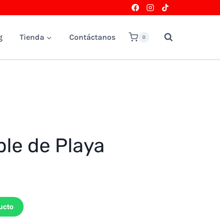
g
Tienda
Contáctanos
0
ble de Playa
ucto