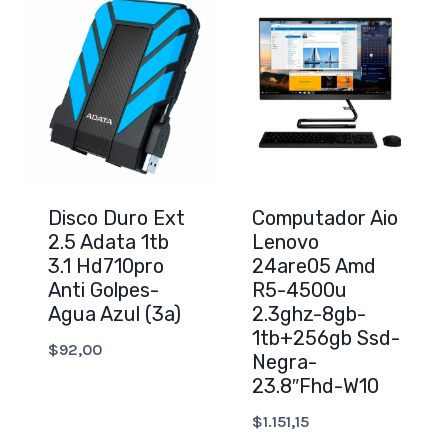
Disco Duro Ext
Computador Aio
2.5 Adata 1tb
Lenovo
3.1 Hd710pro
24are05 Amd
Anti Golpes-
R5-4500u
Agua Azul (3a)
2.3ghz-8gb-
1tb+256gb Ssd-
$
92,00
Negra-
23.8″Fhd-W10
$
1.151,15