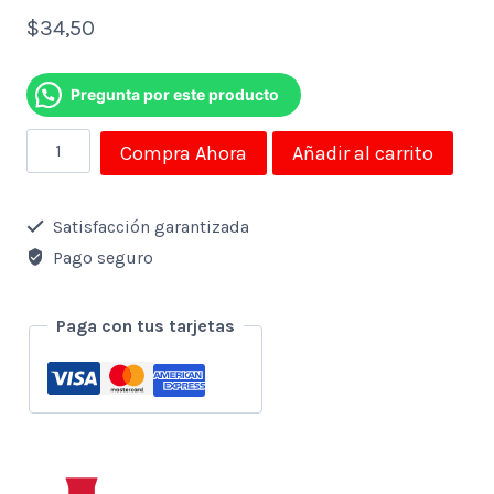
$
34,50
Pregunta por este producto
Pistola
Compra Ahora
Añadir al carrito
Masajeadora
con
Satisfacción garantizada
Mango
Pago seguro
de
Extensión
Paga con tus tarjetas
Recargable
cantidad