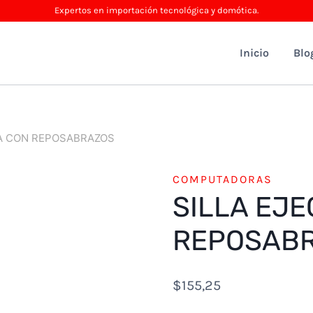
Expertos en importación tecnológica y domótica.
Inicio
Blo
VA CON REPOSABRAZOS
COMPUTADORAS
SILLA EJE
REPOSAB
$
155,25