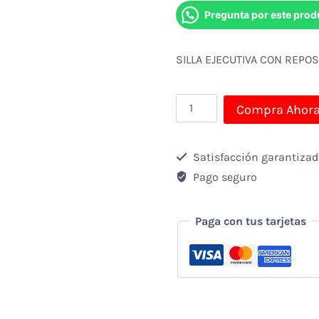
Pregunta por este prod
SILLA EJECUTIVA CON REP
SILLA
Compra Ahor
EJECUTIVA
CON
Satisfacción garantiza
REPOSABRAZOS
Pago seguro
cantidad
Paga con tus tarjetas