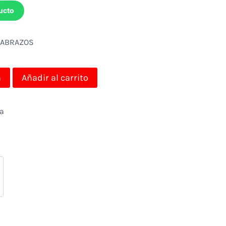
ucto
OSABRAZOS
a
Añadir al carrito
da