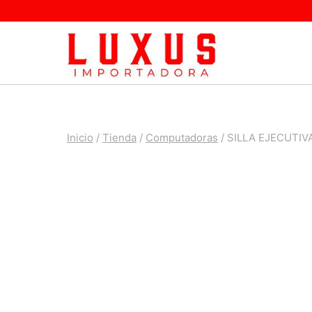
Saltar
al
contenido
Inicio
/
Tienda
/
Computadoras
/
SILLA EJECUTI